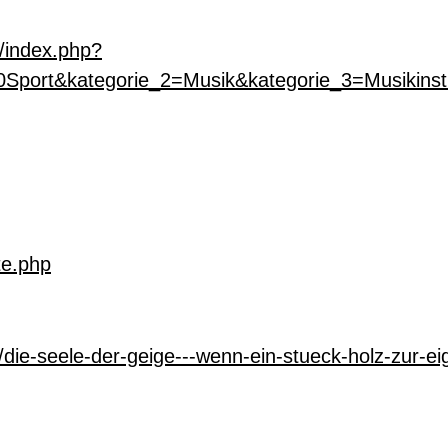
/index.php?
Sport&kategorie_2=Musik&kategorie_3=Musikins
te.php
eo/die-seele-der-geige---wenn-ein-stueck-holz-zur