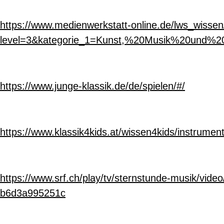
https://www.medienwerkstatt-online.de/lws_wissen
level=3&kategorie_1=Kunst,%20Musik%20und%20
https://www.junge-klassik.de/de/spielen/#/
https://www.klassik4kids.at/wissen4kids/instrumen
https://www.srf.ch/play/tv/sternstunde-musik/vid
b6d3a995251c